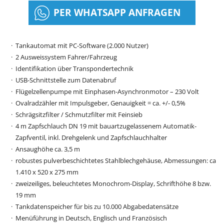
PER WHATSAPP ANFRAGEN
Tankautomat mit PC-Software (2.000 Nutzer)
2 Ausweissystem Fahrer/Fahrzeug
Identifikation über Transpondertechnik
USB-Schnittstelle zum Datenabruf
Flügelzellenpumpe mit Einphasen-Asynchronmotor – 230 Volt
Ovalradzähler mit Impulsgeber, Genauigkeit = ca. +/- 0,5%
Schrägsitzfilter / Schmutzfilter mit Feinsieb
4 m Zapfschlauch DN 19 mit bauartzugelassenem Automatik-
Zapfventil, inkl. Drehgelenk und Zapfschlauchhalter
Ansaughöhe ca. 3,5 m
robustes pulverbeschichtetes Stahlblechgehäuse, Abmessungen: ca
1.410 x 520 x 275 mm
zweizeiliges, beleuchtetes Monochrom-Display, Schrifthöhe 8 bzw.
19 mm
Tankdatenspeicher für bis zu 10.000 Abgabedatensätze
Menüführung in Deutsch, Englisch und Französisch