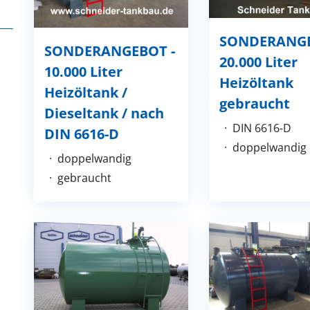
SONDERANG
SONDERANGEBOT -
20.000 Liter
10.000 Liter
Heizöltank
Heizöltank /
gebraucht
Dieseltank / nach
DIN 6616-D
DIN 6616-D
doppelwandig
doppelwandig
gebraucht