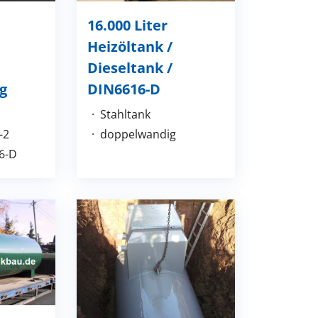
16.000 Liter
Heizöltank /
Dieseltank /
DIN6616-D
g
Stahltank
doppelwandig
-2
6-D