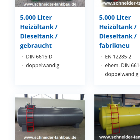
5.000 Liter
5.000 Liter
Heizöltank /
Heizöltank /
Dieseltank /
Dieseltank /
gebraucht
fabrikneu
DIN 6616-D
EN 12285-2
doppelwandig
ehem. DIN 661
doppelwandig