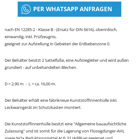
PER WHATSAPP ANFRAGEN
nach EN 12285-2 - Klasse B - (Ersatz für DIN 6616), oberirdisch,
einwandig, inkl. Prüfzeugnis,
geeignet zur Aufstellung in Gebieten der Erdbebenzone 0.
Der Behälter besitzt 2 Sattelfüße, eine Aufstiegleiter und wird außen
grundiert - auf unbehandelten Blechen.
D = 2,90 m - L = ca. 16,00 m.
Der Behälter erhält eine fabrikneue Kunststoffinnenhülle inkl.
Leckwarngerät im Schutzkasten montiert.
Die Kunststoffinnenhülle besitzt eine "Allgemeine bauaufsichtliche
Zulassung" und ist somit für die Lagerung von Flüssigdünger-AHL
sowie NOx Reduktionsmittel AUS 32 (AdBlue) geeignet und