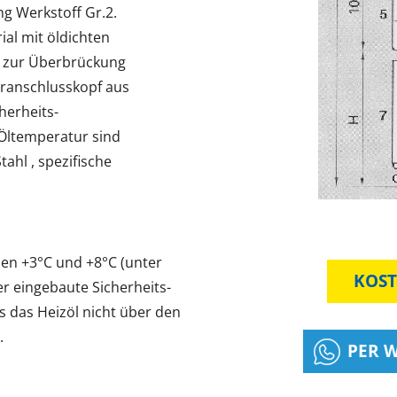
ng Werkstoff Gr.2.
al mit öldichten
e zur Überbrückung
eranschlusskopf aus
herheits-
Öltemperatur sind
ahl , spezifische
en +3°C und +8°C (unter
KOST
r eingebaute Sicherheits-
s das Heizöl nicht über den
.
PER 