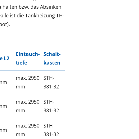
 halten bzw. das Absinken
älle ist die Tankheizung TH-
bot).
Eintauch­
Schalt­
e L2
tiefe
kasten
max. 2950
STH-
 mm
mm
381-32
max. 2950
STH-
 mm
mm
381-32
max. 2950
STH-
 mm
mm
381-32