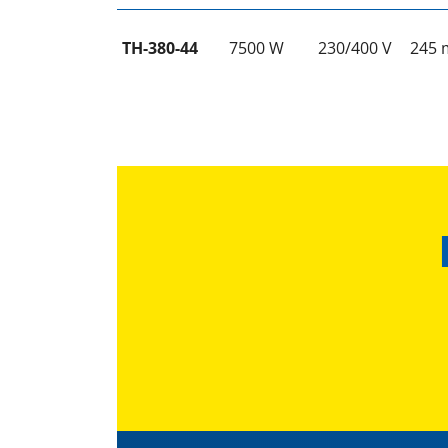
TH-380-44
7500 W
230/400 V
245