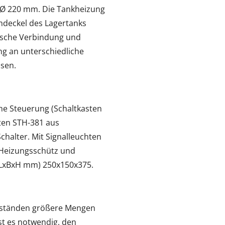
 Ø 220 mm. Die Tankheizung
deckel des Lagertanks
rische Verbindung und
ng an unterschiedliche
ssen.
he Steuerung (Schaltkasten
ten STH-381 aus
chalter. Mit Signalleuchten
 Heizungsschütz und
 (LxBxH mm) 250x150x375.
abständen größere Mengen
t es notwendig, den