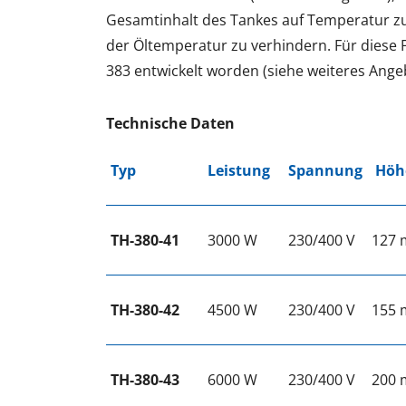
Gesamtinhalt des Tankes auf Temperatur zu
der Öltemperatur zu verhindern. Für diese F
383 entwickelt worden (siehe weiteres Ange
Technische Daten
Typ
Leistung
Spannung
Höh
TH-380-41
3000 W
230/400 V
127
TH-380-42
4500 W
230/400 V
155
TH-380-43
6000 W
230/400 V
200